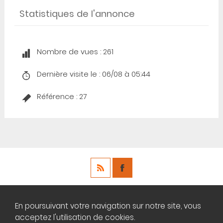
Statistiques de l'annonce
Nombre de vues : 261
Dernière visite le : 06/08 à 05:44
Référence : 27
Copyright ©
touths.fr
En poursuivant votre navigation sur notre site, vous
acceptez l'utilisation de cookies.
Rien ne se jette tout se récupère sur tout hs